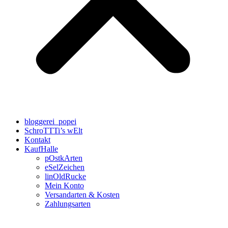
bloggerei_popei
SchroTTTi’s wElt
Kontakt
KaufHalle
pOstkArten
eSelZeichen
linOldRucke
Mein Konto
Versandarten & Kosten
Zahlungsarten