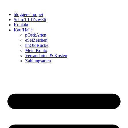
Zum
Inhalt
bloggerei_popei
springen
SchroTTTi’s wElt
Kontakt
KaufHalle
pOstkArten
eSelZeichen
linOldRucke
Mein Konto
Versandarten & Kosten
Zahlungsarten