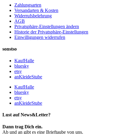
Zahlungsarten
Versandarten & Kosten
Widerrufsbelehrung
AGB
Privatsphäre-Einstellungen ändern
Historie der Privatsphäre-Einstellungen
Einwilligungen widerrufen
sonstso
KaufHalle
bluesky
etsy
anKleideStube
KaufHalle
bluesky
etsy
anKleideStube
Lust auf News&Letter?
Dann trag Dich ein.
Ab und an gibt es eine Brieftaube von uns.