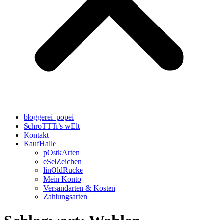
bloggerei_popei
SchroTTTi’s wElt
Kontakt
KaufHalle
pOstkArten
eSelZeichen
linOldRucke
Mein Konto
Versandarten & Kosten
Zahlungsarten